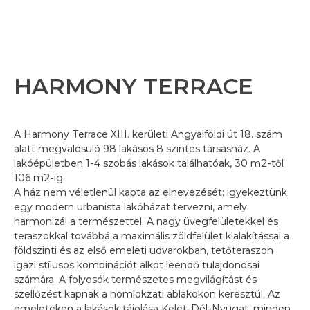
0
Kedvelt lakások
Ajánlatkérés a
HARMONY TERRACE
kiválasztott
Nincsenek kedvelt lakások.
ingatlanokra
A Harmony Terrace XIII. kerületi Angyalföldi út 18. szám
alatt megvalósuló 98 lakásos 8 szintes társasház. A
lakóépületben 1-4 szobás lakások találhatóak, 30 m2-től
106 m2-ig.
A ház nem véletlenül kapta az elnevezését: igyekeztünk
egy modern urbanista lakóházat tervezni, amely
harmonizál a természettel. A nagy üvegfelületekkel és
teraszokkal továbbá a maximális zöldfelület kialakítással a
földszinti és az első emeleti udvarokban, tetőteraszon
igazi stílusos kombinációt alkot leendő tulajdonosai
számára. A folyosók természetes megvilágítást és
szellőzést kapnak a homlokzati ablakokon keresztül. Az
emeleteken a lakások tájolása Kelet-Dél-Nyugat, minden