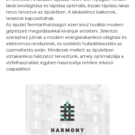
Az
Adatkezelési tájékoztatóban
foglaltakat
lakás bevilágítása és tájolása optimális, északi tájolású lakás
megismertem, elfogadom és a
nincs tervezve az épületben. A lakásokhoz balkonok,
kapcsolatfelvétel céljából hozzájárulok
teraszok kapcsolódnak.
személyes adataim kezeléséhez.*
Az épület fenntarthatóságot ezen kívül további modern
Hozzájárulok, hogy a GEOS Group Hungary
gépészeti megoldásokkal kívánjuk erősíteni. Jelentős
elektronikus levelezés vagy azzal egyenértékű
szerephez jutnak a modern energiatakarékos világítási és
más egyéni kommunikációs eszköz útján
elektromos rendszerek, és szelektív hulladékkezelés az
legújabb ajánlatairól információt küldjön
üzemeltetés során. Mindezek mellett az épületben
részemre, és ehhez személyes adataimat az
víztakarékos hálózatot terveztünk, amely optimalizálja a
Adatkezelési tájékoztatóban
szerint kezelje.
vízfelhasználást egyben hasznosítja tetőkre érkező
csapadékot.
KÜLDÉS