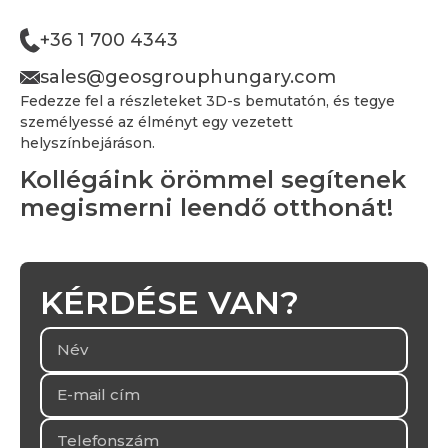
+36 1 700 4343
sales@geosgrouphungary.com
Fedezze fel a részleteket 3D-s bemutatón, és tegye
személyessé az élményt egy vezetett
helyszínbejáráson.
Kollégáink örömmel segítenek
megismerni leendő otthonát!
KÉRDÉSE VAN?