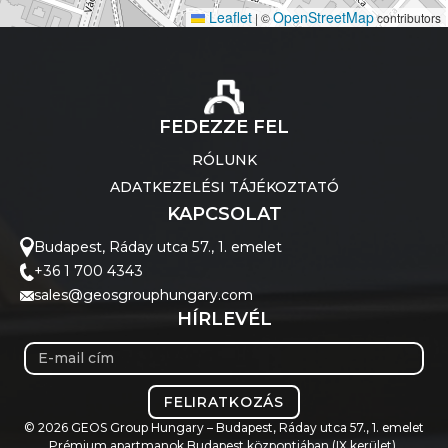
Leaflet
OpenStreetMap
|
©
contributors
FEDEZZE FEL
RÓLUNK
ADATKEZELÉSI TÁJÉKOZTATÓ
KAPCSOLAT
Budapest, Ráday utca 57., 1. emelet
+36 1 700 4343
sales@geosgrouphungary.com
HÍRLEVÉL
FELIRATKOZÁS
© 2026 GEOS Group Hungary – Budapest, Ráday utca 57., 1. emelet
Prémium apartmanok Budapest központjában (IX kerület).